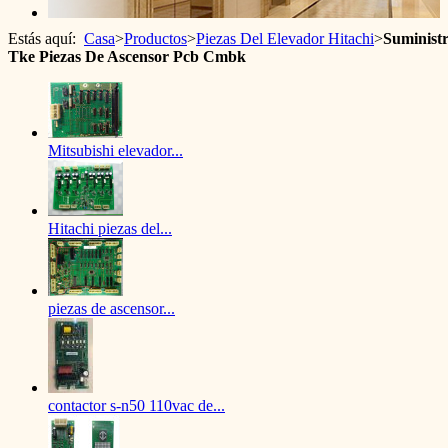
Estás aquí:
Casa
>
Productos
>
Piezas Del Elevador Hitachi
>
Suminist
Tke Piezas De Ascensor Pcb Cmbk
Mitsubishi elevador...
Hitachi piezas del...
piezas de ascensor...
contactor s-n50 110vac de...