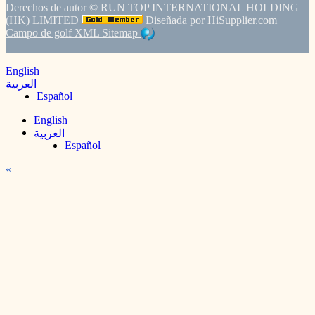
Derechos de autor ©
RUN TOP INTERNATIONAL HOLDING
(HK) LIMITED
Diseñada por
HiSupplier.com
Campo de golf
XML
Sitemap
English
العربية
Español
English
العربية
Español
«