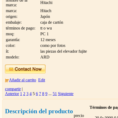
nombre de la
Hitachi
marca:
marca:
Hitach
origen:
Japón
embalaje:
caja de cartón
términos de pago:
tt o wu
moq:
PC 1
garantía:
12 meses
color:
como por fotos
ít:
las piezas del elevador fujite
modelo:
ARD
Añadir al carrito
Edit
compartir
|
Anterior
1
2
3
4
5
6
7
8
9
...
51
Siguiente
Términos de pa
Descripción del producto
precio
20.0~3000.0