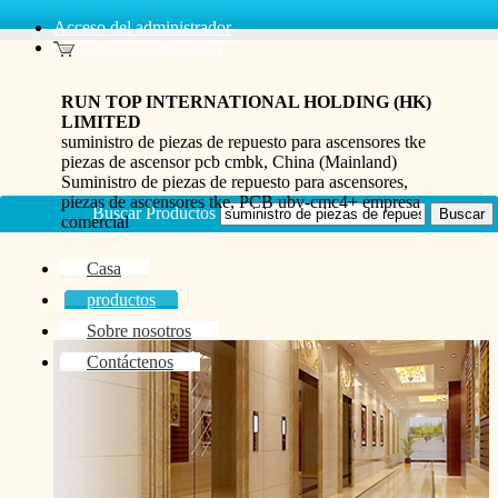
Acceso del administrador
Cesta de consulta(0)
RUN TOP INTERNATIONAL HOLDING (HK)
LIMITED
suministro de piezas de repuesto para ascensores tke
piezas de ascensor pcb cmbk, China (Mainland)
Suministro de piezas de repuesto para ascensores,
piezas de ascensores tke, PCB ubv-cmc4+ empresa
Buscar Productos
comercial
Casa
productos
Sobre nosotros
Contáctenos