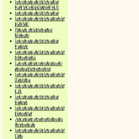
las piezas del elevador
KOYO BL2000 FUJI
las piezas del elevador
las piezas del elevador de
KONE
Piezas del elevador
Hitachi
las piezas del elevador
Fujitec
las piezas del elevador de
Mitsubishi
La escalera mecánica de
piezas de repuesto
las piezas del elevador de
Toshiba
las piezas del elevador de
LG
las piezas del elevador
Sigma
las piezas del elevador de
Hyundai
Ascensor convertidor de
frecuencia
las piezas del elevador de
Otis