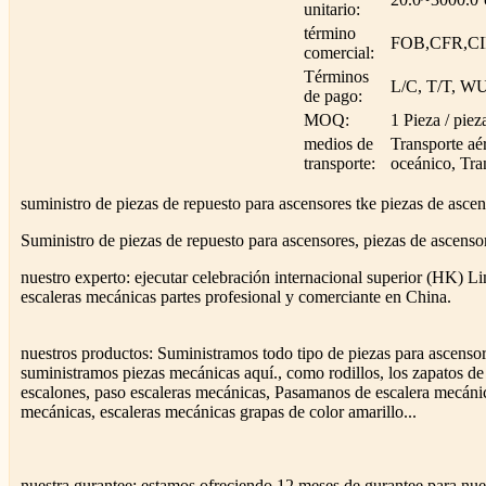
unitario:
término
FOB,CFR,C
comercial:
Términos
L/C, T/T, W
de pago:
MOQ:
1 Pieza / piez
medios de
Transporte aé
transporte:
oceánico, Tran
suministro de piezas de repuesto para ascensores tke piezas de asc
Suministro de piezas de repuesto para ascensores, piezas de asc
nuestro experto: ejecutar celebración internacional superior (HK) L
escaleras mecánicas partes profesional y comerciante en China.
nuestros productos: Suministramos todo tipo de piezas para ascenso
suministramos piezas mecánicas aquí., como rodillos, los zapatos de 
escalones, paso escaleras mecánicas, Pasamanos de escalera mecánic
mecánicas, escaleras mecánicas grapas de color amarillo...
nuestra gurantee: estamos ofreciendo 12 meses de gurantee para nues