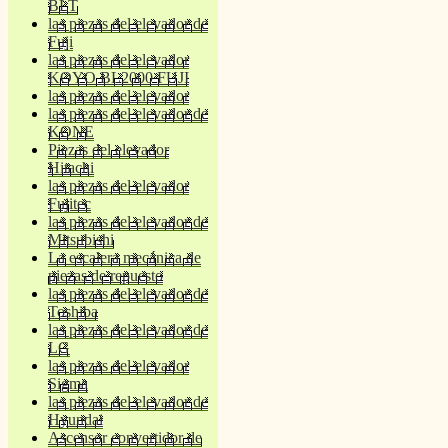
BLT
las piezas del elevador de
Fuji
las piezas del elevador
KOYO BL2000 FUJI
las piezas del elevador
las piezas del elevador de
KONE
Piezas del elevador
Hitachi
las piezas del elevador
Fujitec
las piezas del elevador de
Mitsubishi
La escalera mecánica de
piezas de repuesto
las piezas del elevador de
Toshiba
las piezas del elevador de
LG
las piezas del elevador
Sigma
las piezas del elevador de
Hyundai
Ascensor convertidor de