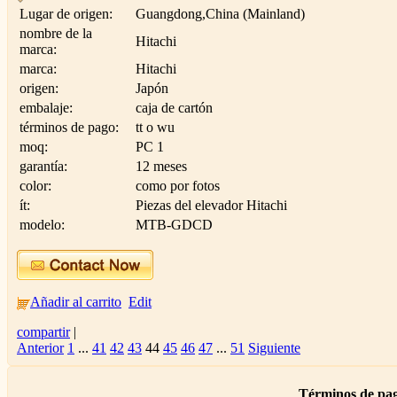
Lugar de origen:
Guangdong,China (Mainland)
nombre de la
Hitachi
marca:
marca:
Hitachi
origen:
Japón
embalaje:
caja de cartón
términos de pago:
tt o wu
moq:
PC 1
garantía:
12 meses
color:
como por fotos
ít:
Piezas del elevador Hitachi
modelo:
MTB-GDCD
Añadir al carrito
Edit
compartir
|
Anterior
1
...
41
42
43
44
45
46
47
...
51
Siguiente
Términos de pag