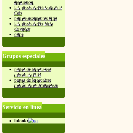
frecuencia
las piezas del elevador de
Otis
prts de ascensores Otis
las piezas del equipo
elevador
otros
Grupos especiales
partes de la escalera
mecánica Otis
partes de la escalera
mecánica de Mitsubishi
Servicio en línea
lulook: