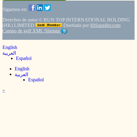
Siguenos en:
Derechos de autor ©
RUN TOP INTERNATIONAL HOLDING
(HK) LIMITED
Diseñada por
HiSupplier.com
Campo de golf
XML
Sitemap
English
العربية
Español
English
العربية
Español
«