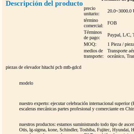
Descripción del producto
precio
20.0~3000.0
unitario:
término
FOB
comercial:
Términos
Paypal, L/C,
de pago:
MOQ:
1 Pieza / piez
medios de
Transporte aé
transporte:
oceánico, Tran
piezas de elevador hitachi pcb mtb-gdcd
modelo
nuestro experto: ejecutar celebración internacional superior
escaleras mecánicas partes profesional y comerciante en Chi
nuestros productos: estamos suministrando todo tipo de ascen
Otis, lg-sigma, kone, Schindler, Toshiba, Fujitec, Hyundai,