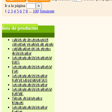
Ir a la página
1
2
3
4
5
6
7
8
...
100
Siguiente
lista de productos
cables de las piezas del
elevador y cables de acero
codificador de las piezas
del elevador
las piezas del elevador de
BLT
las piezas del elevador de
Fuji
las piezas del elevador
KOYO BL2000 FUJI
las piezas del elevador
las piezas del elevador de
KONE
Piezas del elevador
Hitachi
las piezas del elevador
Fujitec