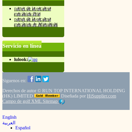
partes de la escalera
mecánica Otis
partes de la escalera
mecánica de Mitsubishi
Servicio en línea
lulook:
Siguenos en:
Derechos de autor ©
RUN TOP INTERNATIONAL HOLDING
(HK) LIMITED
Diseñada por
HiSupplier.com
Campo de golf
XML
Sitemap
English
العربية
Español