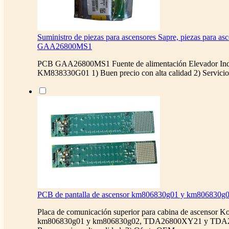
Suministro de piezas para ascensores Sapre, piezas para a
GAA26800MS1
PCB GAA26800MS1 Fuente de alimentación Elevador In
KM838330G01 1) Buen precio con alta calidad 2) Servic
PCB de pantalla de ascensor km806830g01 y km806830g
Placa de comunicación superior para cabina de ascensor Ko
km806830g01 y km806830g02, TDA26800XY21 y TDA