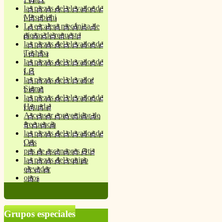
las piezas del elevador de
Mitsubishi
La escalera mecánica de
piezas de repuesto
las piezas del elevador de
Toshiba
las piezas del elevador de
LG
las piezas del elevador
Sigma
las piezas del elevador de
Hyundai
Ascensor convertidor de
frecuencia
las piezas del elevador de
Otis
prts de ascensores Otis
las piezas del equipo
elevador
otros
Grupos especiales