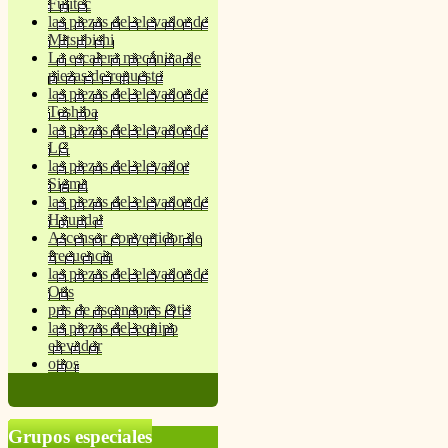
Fujitec
las piezas del elevador de
Mitsubishi
La escalera mecánica de
piezas de repuesto
las piezas del elevador de
Toshiba
las piezas del elevador de
LG
las piezas del elevador
Sigma
las piezas del elevador de
Hyundai
Ascensor convertidor de
frecuencia
las piezas del elevador de
Otis
prts de ascensores Otis
las piezas del equipo
elevador
otros
Grupos especiales