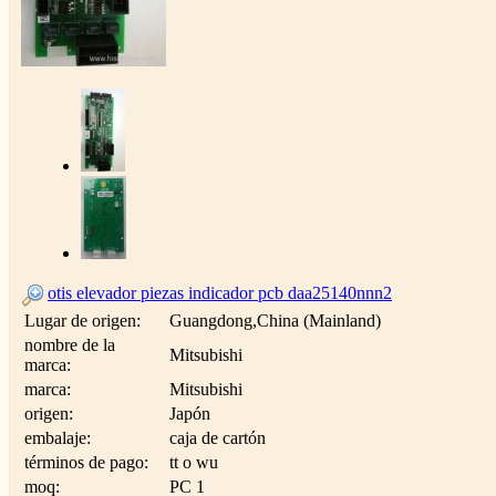
otis elevador piezas indicador pcb daa25140nnn2
Lugar de origen:
Guangdong,China (Mainland)
nombre de la
Mitsubishi
marca:
marca:
Mitsubishi
origen:
Japón
embalaje:
caja de cartón
términos de pago:
tt o wu
moq:
PC 1