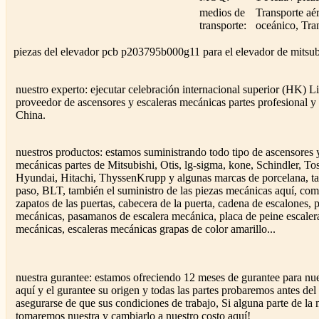
medios de
Transporte aé
transporte:
oceánico, Tran
piezas del elevador pcb p203795b000g11 para el elevador de mitsub
nuestro experto: ejecutar celebración internacional superior (HK) L
proveedor de ascensores y escaleras mecánicas partes profesional y
China.
nuestros productos: estamos suministrando todo tipo de ascensores 
mecánicas partes de Mitsubishi, Otis, lg-sigma, kone, Schindler, Tos
Hyundai, Hitachi, ThyssenKrupp y algunas marcas de porcelana, t
paso, BLT, también el suministro de las piezas mecánicas aquí, como
zapatos de las puertas, cabecera de la puerta, cadena de escalones, 
mecánicas, pasamanos de escalera mecánica, placa de peine escaler
mecánicas, escaleras mecánicas grapas de color amarillo...
nuestra gurantee: estamos ofreciendo 12 meses de gurantee para nue
aquí y el gurantee su origen y todas las partes probaremos antes del
asegurarse de que sus condiciones de trabajo, Si alguna parte de la 
tomaremos nuestra y cambiarlo a nuestro costo aquí!