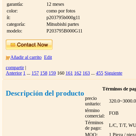
garantía:
12 meses
color:
como por fotos
ít:
p203795b000g11
categoría:
Mitsubishi partes
modelo:
P203795B000G11
Añadir al carrito
Edit
compartir
|
Anterior
1
...
157
158
159
160
161
162
163
...
455
Siguiente
Términos de pag
Descripción del producto
precio
320.0~3000.
unitario:
término
FOB
comercial:
Términos
L/C, T/T, W
de pago:
MOQ:
1 Pieza / piez