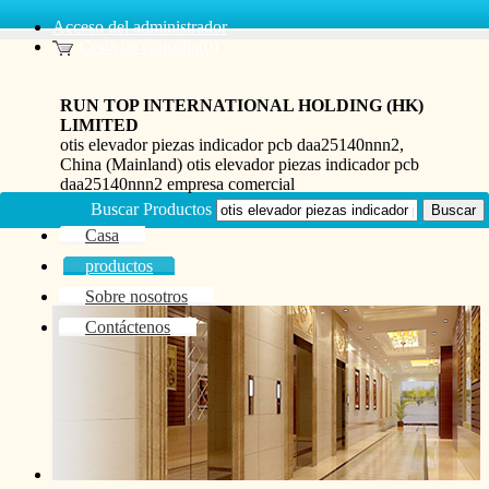
Acceso del administrador
Cesta de consulta(0)
RUN TOP INTERNATIONAL HOLDING (HK)
LIMITED
otis elevador piezas indicador pcb daa25140nnn2,
China (Mainland) otis elevador piezas indicador pcb
daa25140nnn2 empresa comercial
Buscar Productos
Casa
productos
Sobre nosotros
Contáctenos