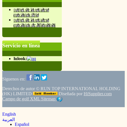
partes de la escalera
mecánica Otis
partes de la escalera
mecánica de Mitsubishi
Servicio en línea
lulook:
Siguenos en:
Derechos de autor ©
RUN TOP INTERNATIONAL HOLDING
(HK) LIMITED
Diseñada por
HiSupplier.com
Campo de golf
XML
Sitemap
English
العربية
Español