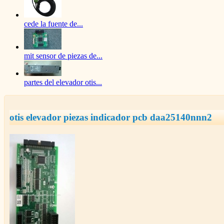
cede la fuente de...
mit sensor de piezas de...
partes del elevador otis...
otis elevador piezas indicador pcb daa25140nnn2