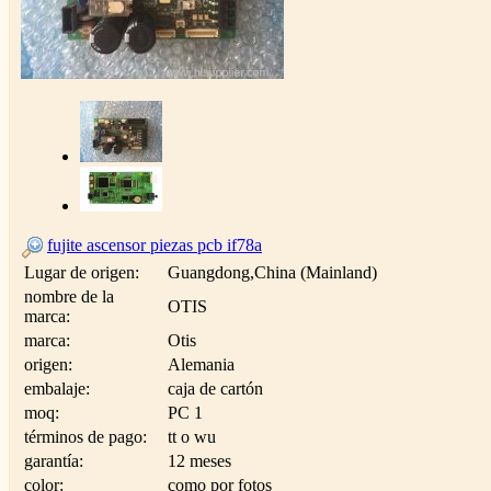
fujite ascensor piezas pcb if78a
Lugar de origen:
Guangdong,China (Mainland)
nombre de la
OTIS
marca:
marca:
Otis
origen:
Alemania
embalaje:
caja de cartón
moq:
PC 1
términos de pago:
tt o wu
garantía:
12 meses
color:
como por fotos