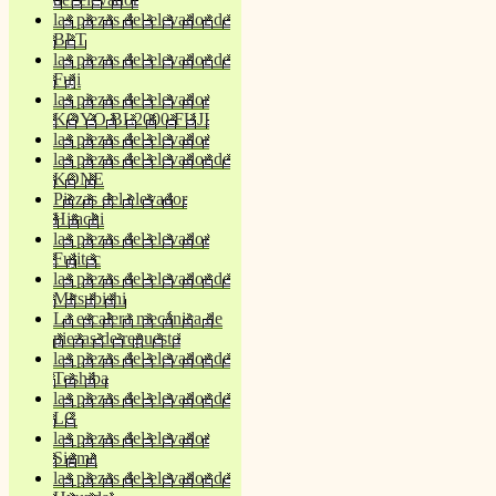
las piezas del elevador de
BLT
las piezas del elevador de
Fuji
las piezas del elevador
KOYO BL2000 FUJI
las piezas del elevador
las piezas del elevador de
KONE
Piezas del elevador
Hitachi
las piezas del elevador
Fujitec
las piezas del elevador de
Mitsubishi
La escalera mecánica de
piezas de repuesto
las piezas del elevador de
Toshiba
las piezas del elevador de
LG
las piezas del elevador
Sigma
las piezas del elevador de