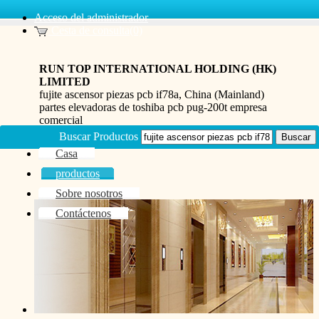
Acceso del administrador
Cesta de consulta(0)
RUN TOP INTERNATIONAL HOLDING (HK)
LIMITED
fujite ascensor piezas pcb if78a, China (Mainland)
partes elevadoras de toshiba pcb pug-200t empresa
comercial
Buscar Productos
Casa
productos
Sobre nosotros
Contáctenos