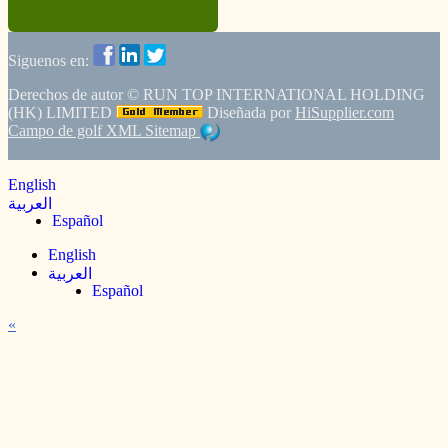
Siguenos en:
Derechos de autor ©
RUN TOP INTERNATIONAL HOLDING
(HK) LIMITED
Diseñada por
HiSupplier.com
Campo de golf
XML
Sitemap
English
العربية
Español
English
العربية
Español
«