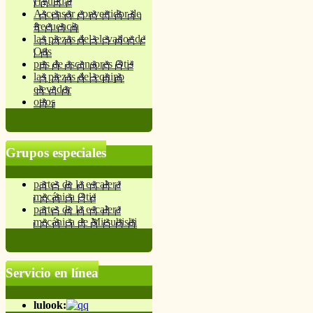
Hyundai
Ascensor convertidor de
frecuencia
las piezas del elevador de
Otis
prts de ascensores Otis
las piezas del equipo
elevador
otros
Grupos especiales
partes de la escalera
mecánica Otis
partes de la escalera
mecánica de Mitsubishi
Servicio en línea
lulook: