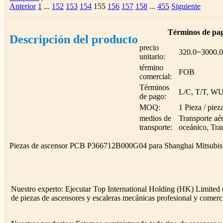
Anterior
1
...
152
153
154
155
156
157
158
...
455
Siguiente
Términos de pag
Descripción del producto
precio
320.0~3000.
unitario:
término
FOB
comercial:
Términos
L/C, T/T, W
de pago:
MOQ:
1 Pieza / piez
medios de
Transporte aé
transporte:
oceánico, Tran
Piezas de ascensor PCB P366712B000G04 para Shanghai Mitsubis
Nuestro experto: Ejecutar Top International Holding (HK) Limited
de piezas de ascensores y escaleras mecánicas profesional y comerc