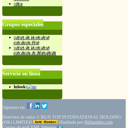
otros
Grupos especiales
partes de la escalera
mecánica Otis
partes de la escalera
mecánica de Mitsubishi
Servicio en línea
lulook:
Siguenos en:
Derechos de autor ©
RUN TOP INTERNATIONAL HOLDING
(HK) LIMITED
Diseñada por
HiSupplier.com
Campo de golf
XML
Sitemap