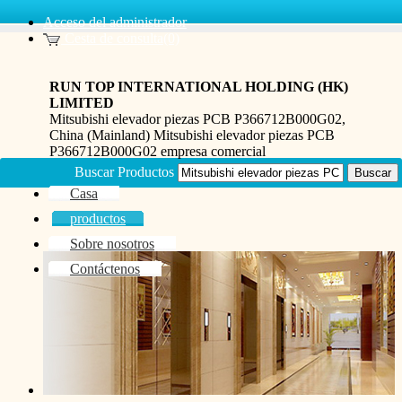
Acceso del administrador
Cesta de consulta(0)
RUN TOP INTERNATIONAL HOLDING (HK)
LIMITED
Mitsubishi elevador piezas PCB P366712B000G02,
China (Mainland) Mitsubishi elevador piezas PCB
P366712B000G02 empresa comercial
Buscar Productos
Casa
productos
Sobre nosotros
Contáctenos