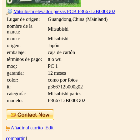
Mitsubishi elevador piezas PCB P366712B000G02
Lugar de origen:
Guangdong,China (Mainland)
nombre de la
Mitsubishi
marca:
marca:
Mitsubishi
origen:
Japón
embalaje:
caja de cartón
términos de pago:
tt o wu
moq:
PC 1
garantía:
12 meses
color:
como por fotos
ít:
p366712b000g02
categoría:
Mitsubishi partes
modelo:
P366712B000G02
Añadir al carrito
Edit
compartir
|