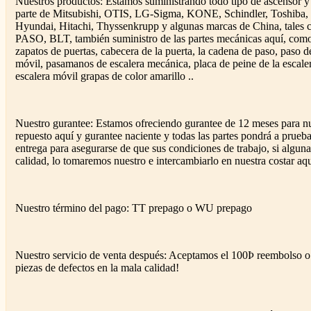
Nuestros productos: Estamos suministrando todo tipo de ascensor y
parte de Mitsubishi, OTIS, LG-Sigma, KONE, Schindler, Toshiba, 
Hyundai, Hitachi, Thyssenkrupp y algunas marcas de China, tal
PASO, BLT, también suministro de las partes mecánicas aquí, como 
zapatos de puertas, cabecera de la puerta, la cadena de paso, paso de
móvil, pasamanos de escalera mecánica, placa de peine de la escale
escalera móvil grapas de color amarillo ..
Nuestro gurantee: Estamos ofreciendo gurantee de 12 meses para nu
repuesto aquí y gurantee naciente y todas las partes pondrá a prueba
entrega para asegurarse de que sus condiciones de trabajo, si algun
calidad, lo tomaremos nuestro e intercambiarlo en nuestra costar aqu
Nuestro término del pago: TT prepago o WU prepago
Nuestro servicio de venta después: Aceptamos el 100Þ reembolso o
piezas de defectos en la mala calidad!