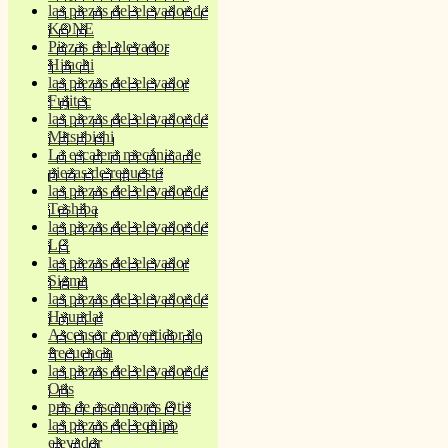
las piezas del elevador de
KONE
Piezas del elevador
Hitachi
las piezas del elevador
Fujitec
las piezas del elevador de
Mitsubishi
La escalera mecánica de
piezas de repuesto
las piezas del elevador de
Toshiba
las piezas del elevador de
LG
las piezas del elevador
Sigma
las piezas del elevador de
Hyundai
Ascensor convertidor de
frecuencia
las piezas del elevador de
Otis
prts de ascensores Otis
las piezas del equipo
elevador